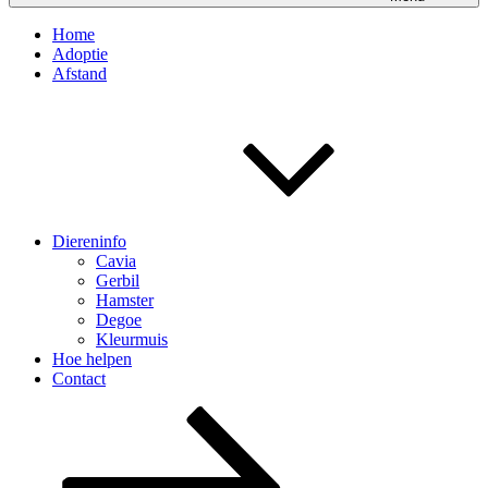
Home
Adoptie
Afstand
Diereninfo
Cavia
Gerbil
Hamster
Degoe
Kleurmuis
Hoe helpen
Contact
Scroll
omlaag
naar
de