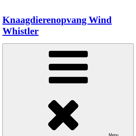
Spring
naar
de
Knaagdierenopvang Wind
inhoud
Whistler
Menu