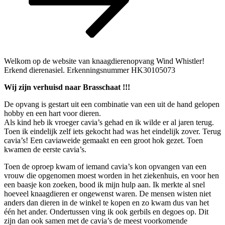
inhoud
Welkom op de website van knaagdierenopvang Wind Whistler!
Erkend dierenasiel. Erkenningsnummer HK30105073
Wij zijn verhuisd naar Brasschaat !!!
De opvang is gestart uit een combinatie van een uit de hand gelopen
hobby en een hart voor dieren.
Als kind heb ik vroeger cavia’s gehad en ik wilde er al jaren terug.
Toen ik eindelijk zelf iets gekocht had was het eindelijk zover. Terug
cavia’s! Een caviaweide gemaakt en een groot hok gezet. Toen
kwamen de eerste cavia’s.
Toen de oproep kwam of iemand cavia’s kon opvangen van een
vrouw die opgenomen moest worden in het ziekenhuis, en voor hen
een baasje kon zoeken, bood ik mijn hulp aan. Ik merkte al snel
hoeveel knaagdieren er ongewenst waren. De mensen wisten niet
anders dan dieren in de winkel te kopen en zo kwam dus van het
één het ander. Ondertussen ving ik ook gerbils en degoes op. Dit
zijn dan ook samen met de cavia’s de meest voorkomende